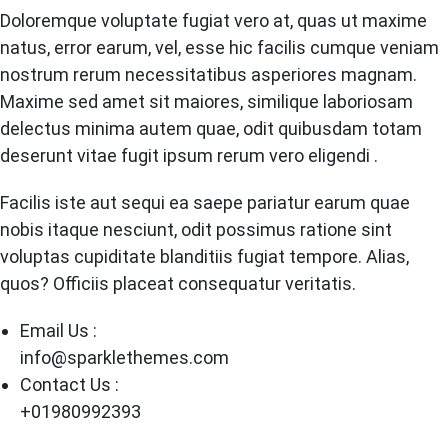
Doloremque voluptate fugiat vero at, quas ut maxime
natus, error earum, vel, esse hic facilis cumque veniam
nostrum rerum necessitatibus asperiores magnam.
Maxime sed amet sit maiores, similique laboriosam
delectus minima autem quae, odit quibusdam totam
deserunt vitae fugit ipsum rerum vero eligendi .
Facilis iste aut sequi ea saepe pariatur earum quae
nobis itaque nesciunt, odit possimus ratione sint
voluptas cupiditate blanditiis fugiat tempore. Alias,
quos? Officiis placeat consequatur veritatis.
Email Us :
info@sparklethemes.com
Contact Us :
+01980992393