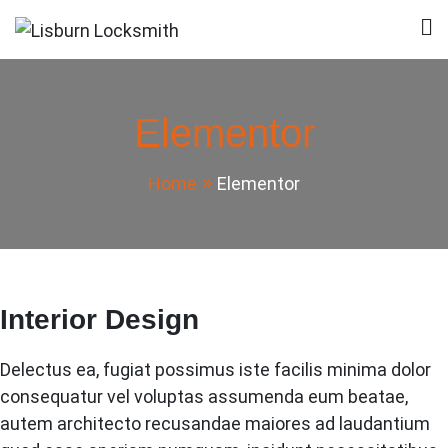
Skip
to
Lisburn Locksmith
Local Locksmith in Lisburn
content
Elementor
Home
Elementor
Interior Design
Delectus ea, fugiat possimus iste facilis minima dolor
consequatur vel voluptas assumenda eum beatae,
autem architecto recusandae maiores ad laudantium